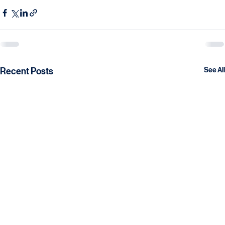
alım stratejilerini uygulamak, sağlık alanında önemli bir 
adım olacaktır.
Recent Posts
See All