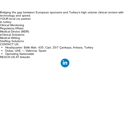
Bridging the gap between European sponsors and Turkey's high volume clinical centers with
technology and speed.
YOUR local cro partner
in turkey
Clinical Monitoring
Regulatory Affairs
Medical Device (MDR)
eClinical Solutions
Medical Writing
Staffing Solutions
CONTACT US
Headquarter: Birlik Mah. 435. Cad. 25/7 Çankaya, Ankara, Turkey
Dubai, UAE — Valencia, Spain
Operating Nationwide
REACH US AT linkedin