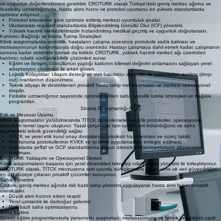
Güvenli veri yönetimi ve arşivleme olanakları.
Adım Adım Hasta Tarama Süreci
Potansiyel katılımcıların tanımlanmasından kesin seçimine kadar olan süreç, titiz bir tıbbi tarama
ve uygunluk değerlendirmesi gerektirir. CROTURK olarak Türkiye’deki geniş merkez ağımız ve
feasibility uzmanlığımızla, hasta alımı hızını ve protokol uyumunu en yüksek standartlarda
optimize ediyoruz.
Protokol kriterlerine göre optimize edilmiş merkezi uyumluluk analizi.
Uluslararası regülatif standartlarda Bilgilendirilmiş Gönüllü Olur (ICF) yönetimi.
Yüksek hacimli merkezlerimizde hızlandırılmış medikal geçmiş ve uygunluk doğrulaması.
Katılımcı Bağlılığı ve Hasta Tutma Stratejileri
Klinik araştırmalarda verimlilik, hastaların çalışma süresince protokole sadık kalması ve
motivasyonunun korunmasıyla doğru orantılıdır. Hastayı çalışmaya dahil etmek kadar, çalışmanın
sonuna kadar sistemde tutmak da kritiktir. CROTURK, yüksek hacimli merkez ağı üzerinden
katılımcı odaklı sürdürülebilirlik çözümleri sunar.
Eğitim ve İletişim: Gönüllünün yaptığı katkının bilimsel değerini anlamasını sağlayan yerel
adaptasyon çözümleri ile artan güven.
Lojistik Kolaylıklar: Ulaşım desteği ve vizit hatırlatıcı sistemler ile çalışmadan ayrılma (drop-
out) oranlarının düşürülmesi.
Teknik altyapı ile desteklenen proaktif hasta takip mekanizmaları ve merkezi operasyonel
disiplin.
Fizibilite uzmanlığımız sayesinde optimize edilen saha spesifik tutma stratejileri ve bağlılık
programları.
Strateji Danışmanlığı Al
Etik ve Mevzuat Uyumu
Klinik araştırmaların yürütülmesinde TİTCK düzenlemeleri ve etik protokoller, operasyonel
süreçlerin temel taşını oluşturur. Yasal çerçeveye tam uyum, veri bütünlüğünü ve saha
seçimindeki teknik güvenilirliği sağlar.
TİTCK ve yerel etik kurul onay dosyalarının eksiksiz hazırlanması ve süreç takibi.
Veri koruma protokollerinin KVKK ve iyi klinik uygulamalarla entegre edilmesi.
Sahalarda şeffaf ve GCP standartlarına uygun izlenebilir dökümantasyon altyapısının
kurulması.
CROTURK Yaklaşımı ve Operasyonel Destek
Klinik araştırmaların başarısı için yerel dinamikleri teknoloji odaklı saha yönetimi ile birleştiriyoruz.
CROTURK olarak, TİTCK mevzuatına tam uyumlu süreçlerimizle hasta alımı ve veri güvenilirliğini
en üst düzeye çıkaran proaktif çözümler sunuyoruz.
Saha Yönetimi
Croturk, geniş merkez ağında risk bazlı saha yönetimi uygulayarak hasta alım hızını proaktif
olarak izler.
Düşük alım hızının erken tespiti
Yerel uzmanlık ile darboğaz giderimi