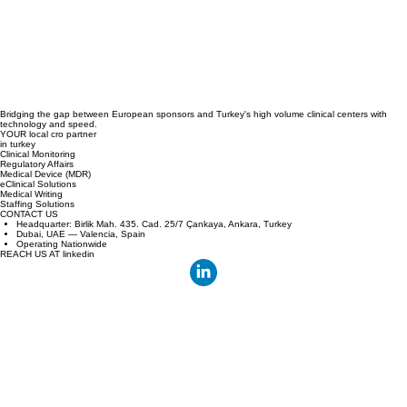
Bridging the gap between European sponsors and Turkey's high volume clinical centers with
technology and speed.
YOUR local cro partner
in turkey
Clinical Monitoring
Regulatory Affairs
Medical Device (MDR)
eClinical Solutions
Medical Writing
Staffing Solutions
CONTACT US
Headquarter: Birlik Mah. 435. Cad. 25/7 Çankaya, Ankara, Turkey
Dubai, UAE — Valencia, Spain
Operating Nationwide
REACH US AT linkedin