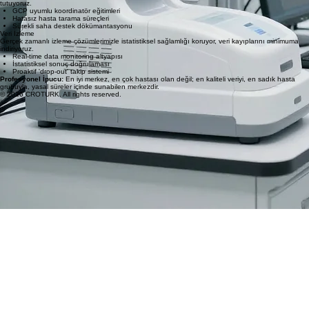
Risk bazlı saha optimizasyonu
Saha Eğitimi
Sürekli eğitim programlarımızla personelin araştırmacı motivasyonunu ve teknik yetkinliğini canlı
tutuyoruz.
GCP uyumlu koordinatör eğitimleri
Hatasız hasta tarama süreçleri
Sürekli saha destek dökümantasyonu
Veri İzleme
Gerçek zamanlı izleme çözümlerimizle istatistiksel sağlamlığı koruyor, veri kayıplarını minimuma
indiriyoruz.
Real-time data monitoring altyapısı
İstatistiksel sonuç doğrulaması
Proaktif 'drop-out' takip sistemi
Profesyonel İpucu:
En iyi merkez, en çok hastası olan değil; en kaliteli veriyi, en sadık hasta
grubuyla, yasal süreler içinde sunabilen merkezdir.
© 2026 CROTURK. All rights reserved.