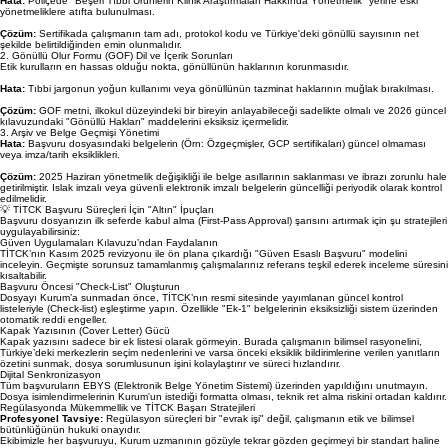
1. Sigorta Sertifikalarındaki Detay Eksiklikleri
En sık karşılaşılan hatalardan biri, sigorta poliçelerinin yönetmelikle tam uyumlu olmamasıdır.
Hata:
Poliçede "Beşeri Tıbbi Ürünlerin Klinik Araştırmaları Hakkında Yönetmelik" yerine eski
yönetmeliklere atıfta bulunulması.
Çözüm:
Sertifikada çalışmanın tam adı, protokol kodu ve Türkiye'deki gönüllü sayısının net
şekilde belirtildiğinden emin olunmalıdır.
2. Gönüllü Olur Formu (GOF) Dil ve İçerik Sorunları
Etik kurulların en hassas olduğu nokta, gönüllünün haklarının korunmasıdır.
Hata:
Tıbbi jargonun yoğun kullanımı veya gönüllünün tazminat haklarının muğlak bırakılması.
Çözüm:
GOF metni, ilkokul düzeyindeki bir bireyin anlayabileceği sadelikte olmalı ve 2026 güncel
kılavuzundaki "Gönüllü Hakları" maddelerini eksiksiz içermelidir.
3. Arşiv ve Belge Geçmişi Yönetimi
Hata:
Başvuru dosyasındaki belgelerin (Örn: Özgeçmişler, GCP sertifikaları) güncel olmaması
veya imza/tarih eksiklikleri.
Çözüm:
2025 Haziran yönetmelik değişikliği ile belge asıllarının saklanması ve ibrazı zorunlu hale
getirilmiştir. Islak imzalı veya güvenli elektronik imzalı belgelerin güncelliği periyodik olarak kontrol
edilmelidir.
💡 TİTCK Başvuru Süreçleri İçin "Altın" İpuçları
Başvuru dosyanızın ilk seferde kabul alma (First-Pass Approval) şansını artırmak için şu stratejileri
uygulayabilirsiniz:
Güven Uygulamaları Kılavuzu’ndan Faydalanın
TİTCK’nın Kasım 2025 revizyonu ile ön plana çıkardığı "Güven Esaslı Başvuru" modelini
inceleyin. Geçmişte sorunsuz tamamlanmış çalışmalarınız referans teşkil ederek inceleme süresini
kısaltabilir.
Başvuru Öncesi "Check-List" Oluşturun
Dosyayı Kurum’a sunmadan önce, TİTCK’nın resmi sitesinde yayımlanan güncel kontrol
listeleriyle (Check-list) eşleştirme yapın. Özellikle "Ek-1" belgelerinin eksiksizliği sistem üzerinden
otomatik reddi engeller.
Kapak Yazısının (Cover Letter) Gücü
Kapak yazısını sadece bir ek listesi olarak görmeyin. Burada çalışmanın bilimsel rasyonelini,
Türkiye’deki merkezlerin seçim nedenlerini ve varsa önceki eksiklik bildirimlerine verilen yanıtların
özetini sunmak, dosya sorumlusunun işini kolaylaştırır ve süreci hızlandırır.
Dijital Senkronizasyon
Tüm başvuruların EBYS (Elektronik Belge Yönetim Sistemi) üzerinden yapıldığını unutmayın.
Dosya isimlendirmelerinin Kurum'un istediği formatta olması, teknik ret alma riskini ortadan kaldırır.
Regülasyonda Mükemmellik ve TİTCK Başarı Stratejileri