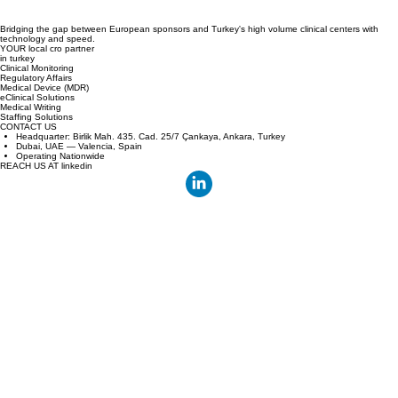
Bridging the gap between European sponsors and Turkey's high volume clinical centers with
technology and speed.
YOUR local cro partner
in turkey
Clinical Monitoring
Regulatory Affairs
Medical Device (MDR)
eClinical Solutions
Medical Writing
Staffing Solutions
CONTACT US
Headquarter: Birlik Mah. 435. Cad. 25/7 Çankaya, Ankara, Turkey
Dubai, UAE — Valencia, Spain
Operating Nationwide
REACH US AT linkedin