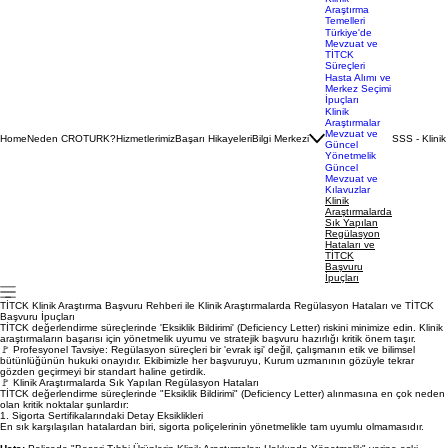
Klinik
Araştırma
Temelleri
Türkiye'de
Mevzuat ve
TİTCK
Süreçleri
Hasta Alımı ve
Merkez Seçimi
İpuçları
Klinik
Araştırmalar
Mevzuat ve
Home
Neden CROTURK?
Hizmetlerimiz
Başarı Hikayeleri
Bilgi Merkezi
SSS - Klinik
Güncel
Yönetmelik
Güncel
Mevzuat ve
Kılavuzlar
Klinik
Araştırmalarda
Sık Yapılan
Regülasyon
Hataları ve
TİTCK
Başvuru
İpuçları
TİTCK Klinik Araştırma Başvuru Rehberi ile Klinik Araştırmalarda Regülasyon Hataları ve TİTCK
Başvuru İpuçları
TİTCK değerlendirme süreçlerinde 'Eksiklik Bildirimi' (Deficiency Letter) riskini minimize edin. Klinik
araştırmaların başarısı için yönetmelik uyumu ve stratejik başvuru hazırlığı kritik önem taşır.
🚩 Profesyonel Tavsiye: Regülasyon süreçleri bir 'evrak işi' değil, çalışmanın etik ve bilimsel
bütünlüğünün hukuki onayıdır. Ekibimizle her başvuruyu, Kurum uzmanının gözüyle tekrar
gözden geçirmeyi bir standart haline getirdik.
🚩 Klinik Araştırmalarda Sık Yapılan Regülasyon Hataları
TİTCK değerlendirme süreçlerinde "Eksiklik Bildirimi" (Deficiency Letter) alınmasına en çok neden
olan kritik noktalar şunlardır: