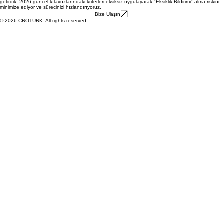
Profesyonel Tavsiye:
Regülasyon süreçleri bir "evrak işi" değil, çalışmanın etik ve bilimsel
bütünlüğünün hukuki onayıdır.
Ekibimizle her başvuruyu, Kurum uzmanının gözüyle tekrar gözden geçirmeyi bir standart haline
getirdik. 2026 güncel kılavuzlarındaki kriterleri eksiksiz uygulayarak "Eksiklik Bildirimi" alma riskini
minimize ediyor ve sürecinizi hızlandırıyoruz.
Bize Ulaşın
© 2026 CROTURK. All rights reserved.